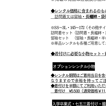
◆レンタル価格に含まれるの
訪問着又は留袖
・長襦袢・袋
※SS～3L・145～172（その他
訪問着セット（訪問着・長襦袢・袋
留袖セット （留袖・長襦袢・半巾
※単品レンタルも各種ご用意
◆着付けに必要な小物セット・
オプションレンタル小物
◆レンタル期間はご着用当日を含
なりますので余裕を持ってご
◆着付けを半額にてご利用いただ
着付け ¥5,500
（通
常価格￥11,
入学卒業式・七五三着付け・撮