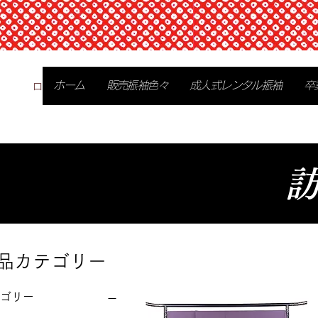
ログイン
ホーム
販売振袖色々
成人式レンタル振袖
卒
品カテゴリー
ゴリー