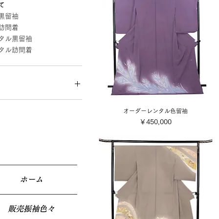
て
黒留袖
訪問着
タル黒留袖
タル訪問着
,000
￥1,100,000
オーダーレンタル色留袖
価格
￥450,000
ホーム
販売振袖色々