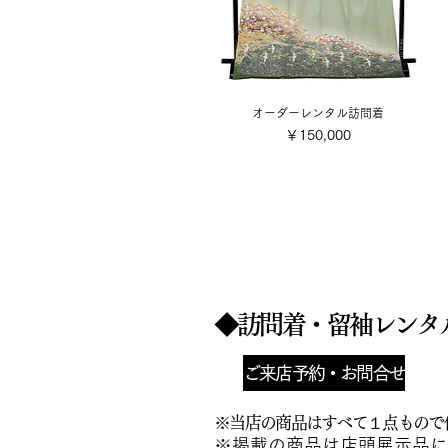
オーダーレンタル訪問着
価格
￥150,000
◆訪問着・留袖​レン
ご来店予約・お問合せ
※当店
の商品は
すべて１点もので
​※掲載の商品は店頭展示品