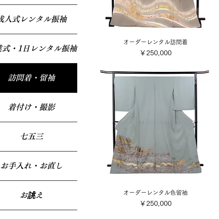
成人式レンタル振袖
オーダーレンタル訪問着
業式・1日レンタル振袖
価格
￥250,000
訪問着・留袖
着付け・撮影
七五三
お手入れ・お直し
オーダーレンタル色留袖
お誂え
価格
￥250,000