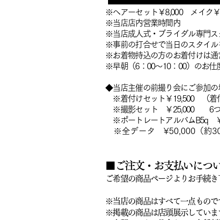
※ヘアーセット￥8,000
メイク￥6
※当店店内営業時間内
※当店成人式・ブライダル専門ス
※事前の打合せで当日のスタイル
※お着物持込の方のお着付けは通
※早朝（6：00～10：00）の
◆当店主催の前撮り会にご参加の
※着付けセット￥19,500 （着
※撮影セット ￥25,000 6
※ポートレートアルバムB5q ¥28
​ ※全データ ¥50,000（約
■ご注文・お支払いにつ
ご希望の商品ページよりお手続き
※当店の商品はすべて一点もので
※掲載の商品は店頭展示していま