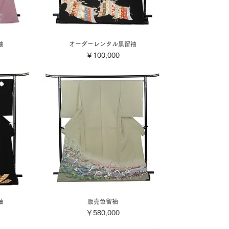
袖
オーダーレンタル黒留袖
価格
￥100,000
袖
販売色留袖
価格
￥580,000