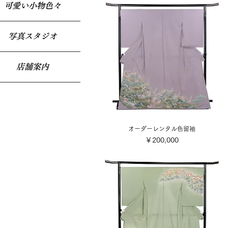
可愛い小物色々
写真スタジオ
店舗案内
オーダーレンタル色留袖
価格
￥200,000