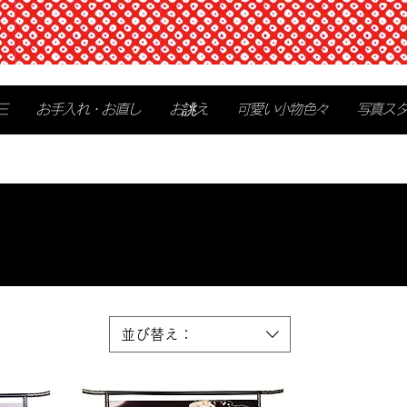
三
お手入れ・お直し
お誂え
可愛い小物色々
写真ス
並び替え：