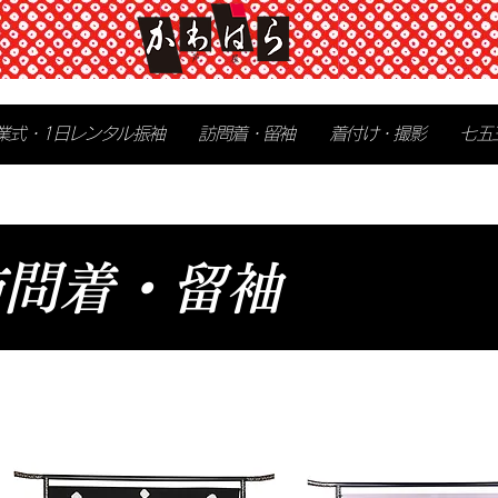
業式・1日レンタル振袖
訪問着・留袖
着付け・撮影
七五
訪問着・留袖