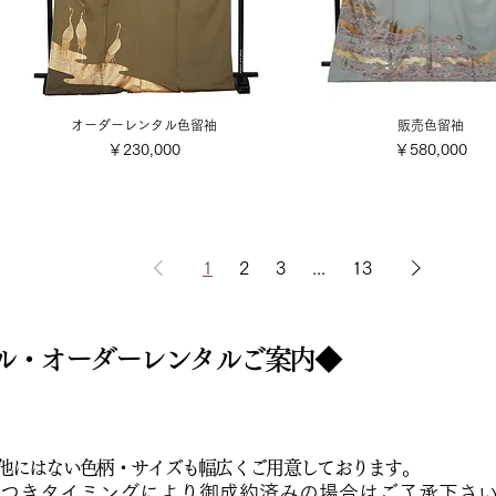
オーダーレンタル色留袖
販売色留袖
価格
価格
￥230,000
￥580,000
1
2
3
...
13
タル・オーダーレンタルご案内◆
他にはない色柄・サイズも幅広くご用意しております。
につきタイミングにより御成約済みの場合はご了承下さ