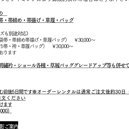
もの
帯・帯締め・帯揚げ・草履・バッグ
サイズも別途対応）
帯・帯締め帯揚げ・草履バッグ） ￥30,000～
帯・袴・草履バッグ） ￥30,000～
しております
刺繡衿・ショール各種・草履バッググレードアップ等も併せ
む前後5日間です
※オーダーレンタルは通常ご注文後約30日
注文ください
けます
000）
影ご案内