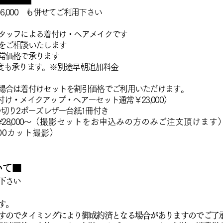
,000 も併せてご利用下さい
タッフによる着付け・ヘアメイクです
をご相談いたします
常価格で承ります
お仕度も承ります。※別途早朝追加料金
場合は着付けセットを割引価格でご利用いただけます。
付け・メイクアップ・ヘアーセット通常￥23,000）
つ切り2ポーズレザー台紙1冊付き
,000～
​（撮影セットをお申込みの方のみご注文頂けます
300カット撮影）
いて■
下さい
す。
すのでタイミングにより御成約済となる場合がありますので
ご了