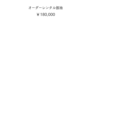
オーダーレンタル振袖
価格
￥180,000
​取り扱い商品
■販売振袖色々
■成人式レンタル振袖
■卒業式レンタル・1日レンタル振袖
■訪問着・留袖
■七五三
■成人式着付け撮影
■前撮り着付け撮影
■可愛い小物色々
■お誂え
■お手入れ・お直し