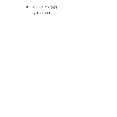
オーダーレンタル振袖
価格
￥180,000
​取り扱い商品
■販売振袖色々
■成人式レンタル振袖
■卒業式レンタル・1日レンタル振袖
■訪問着・留袖
■七五三
■成人式着付け撮影
■前撮り着付け撮影
■可愛い小物色々
■お誂え
■お手入れ・お直し