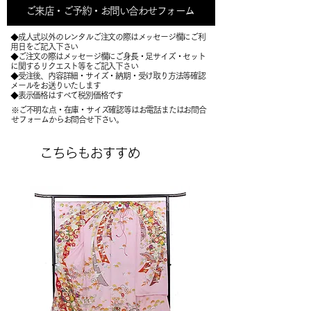
ご来店・ご予約・お問い合わせフォーム
◆成人式以外のレンタルご注文の際はメッセージ欄にご利
用日をご記入下さい
◆ご注文の際はメッセージ欄にご身長・足サイズ・セット
に関するリクエスト等をご記入下さい
​◆受注後、内容詳細・サイズ・納期・受け取り方法等確認
メールをお送りいたします
​◆表示価格はすべて税別価格です
※ご不明な点・在庫・サイズ確認等はお電話またはお問合
せフォームからお問合せ下さい。
こちらもおすすめ