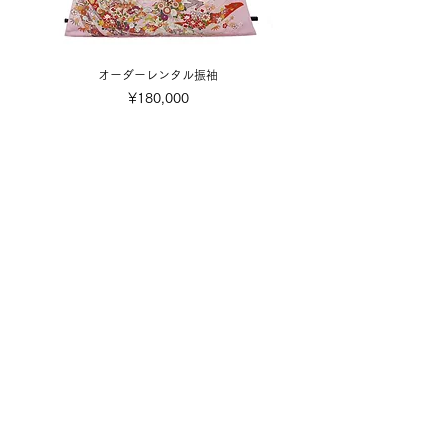
オーダーレンタル振袖
Price
¥180,000
​取り扱い商品
■販売振袖色々
■成人式レンタル振袖
■卒業式レンタル・1日レンタル振袖
■訪問着・留袖
■七五三
■成人式着付け撮影
■前撮り着付け撮影
■可愛い小物色々
■お誂え