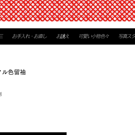
三
お手入れ・お直し
お誂え
可愛い小物色々
写真ス
タル色留袖
別