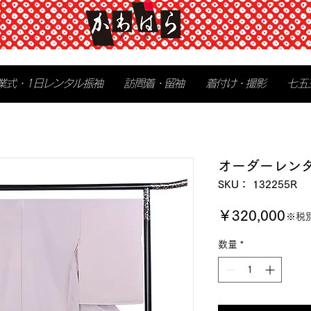
業式・1日レンタル振袖
訪問着・留袖
着付け・撮影
七五
オーダーレン
SKU： 132255R
価
￥320,000
※税
格
数量
*