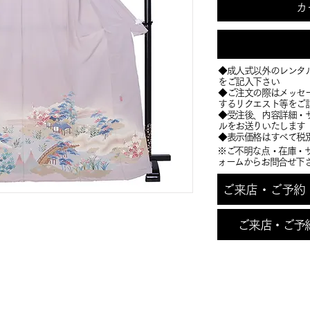
カ
◆成人式以外のレンタ
をご記入下さい
◆ご注文の際はメッセ
するリクエスト等をご
​◆受注後、内容詳細
ルをお送りいたします
​◆表示価格はすべて税
※ご不明な点・在庫・
ォームからお問合せ下
ご来店・ご予約・お
ご来店・ご予