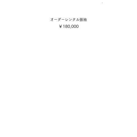
オーダーレンタル振袖
価格
￥180,000
会社概要
ご利用規約
■各着付け撮影お申込み・お支
店舗案内
■配送・送料について
■キャンセル規定
写真スタジオ
■特定商取引法に基づく表記
​採用情報・募集要項