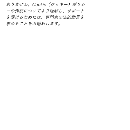
ありません。Cookie（クッキー）ポリシ
ーの作成についてより理解し、サポート
を受けるためには、専門家の法的助言を
求めることをお勧めします。
​取り扱い商品
■販売振袖色々
■成人式レンタル振袖
■卒業式レンタル・1日レンタル振袖
■訪問着・留袖
■七五三
■成人式着付け撮影
■前撮り着付け撮影