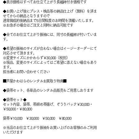
◆表示価格はすべてお仕立て上がり長襦袢付き価格です
◆お買い上げ後にプレス・検品等の納品仕上げ（無料）を済ま
せてからの納品となりますので
通常御成約後納品まで5日間程度のお時間を頂戴いたします。
※お急ぎの場合はご注文と同時に納品可能です
◆全てのお仕立て上がり振袖には、同寸の長襦袢が付いていま
す。
◆希望の
振袖のサイズが合わない場合はイージーオーダーにて
対応させて頂きます。
※変更サイズにかかわらず￥30,000（税別）
※現品、変更のサイズによってはご希望に添えない場合もあり
ます。
担当者にお問い合わせください
■芦屋かわはらのレンタルお買取り特典■
◆袋帯セット、各単品のレンタル品販売もご用意しおります
◆袋帯セット◆
セット内容、袋帯、帯締め帯揚げ、ぞうりバック￥30,000・
￥50,000・￥80,000
袋帯￥10,000 ￥30,000 ￥50,000 ￥80,000
※当店のお仕立て上がり振袖をお買い上げのお客様のみご利用
いただけます