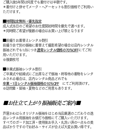
ご購入後5年間は何度でも着付けは半額です。
＊着付けと併せてメーク・ヘアーセットも割引価格でご利用い
ただけます。
■時間指定無料・優先指定
成人式当日のご希望のお仕度開始時間を優先で選べます。
＊同時間ご希望が複数の場合はお買い上げ順となります
■前撮りお着替えレンタル割引
前撮り会で別の振袖に着替えて撮影希望の場合は店内レンタル
振袖どれでも1点につき
通常レンタル価格の70％OFF
にてご利
用いただけます。
※複数枚可
■卒業式振袖レンタル割引
ご卒業式や結婚式にご出席などで振袖・袴等他の着物をレンタ
ルされる場合は、店内レンタル商品どれでも
卒業・1日レンタル振袖価格の10％OFF
にてご利用頂けす。
※訪問着・留袖・夏物などのご用意もあります。
■お仕立て上がり振袖販売ご案内■
芦屋かわはらオリジナル振袖をはじめ当店厳選のこだわりの逸
品レンタル用振袖をお値打ち価格にてご購入いただけます。
すべてのガード加工済・使用後お手入・丸洗い済の一点もの美
品ばかりですのでお好み・サイズが合えば大変お買い得です。