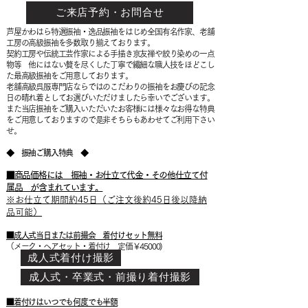
ご来店予約・お問合せ
芦屋かわはら特選振袖・逸品振袖をはじめ全国有名作家、老舗
工房の高級振袖を多数取り揃えております。
契約工房や伝統工芸作家による手描き京友禅や絞り染めの一点
物等 他にはない贅を尽くした丁寧で繊細な職人技をほどこし
た最高級振袖をご用意しております。
老舗高級呉服専門店ならではのこだわりの振袖をお慶びの記念
日の晴れ着としてお選びいただけましたら幸いでございます。
また当店振袖をご購入いただいたお客様には様々なお得な特典
をご用意しておりますので是非そちらもあわせてご利用下さい
せ。
◆ 振袖ご購入特典 ◆
■商品価格には 振袖・お仕立て代金・その他仕立て付
属品 が含まれています。
※お仕立て期間約45日（ご注文後
約45日後以降納
品可能）
■成人式当日
または前撮会 着付けセット無料
（メーク・ヘアセット・着付け 定価￥45000)
成人式着付け撮影
成人式・卒業式・前撮り着付撮影
■着付けはいつでも何度でも半額