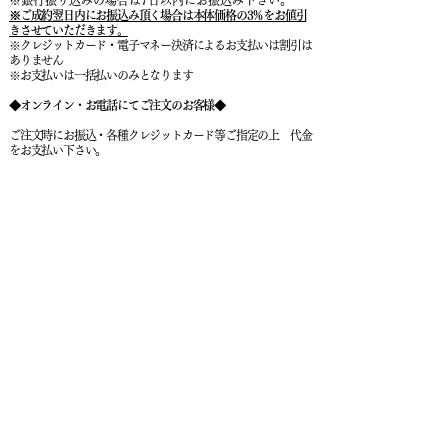
※ご成約翌日内にお振込み頂く場合は本体価格の3％をお値引
きさせていただきます。
※クレジットカード・電子マネー決済によるお支払いは割引は
ありません
※お支払いは一括払いのみとなります
◆オンライン・お電話にてご注文のお客様◆
ご注文時にお振込・各種クレジットカード等ご指定の上 代金
をお支払い下さい。
□クレジット支払いのお客様
お申込み手続き完了後 お支払い完了メールとお申込み受付完
了メールが自動送信されます。
後ほどこちらより ご入金確認ご注文確定メールをお送りいた
します。
※ご入金確認の時点でご注文確定となります
□銀行振り込みの場合はご注文受付後 お申込み受付自
動メールが送信されます。後ほどこちらよりご注文詳
細・ご請求書メールをお送りいたしますので内容をご確
認の上、7日以内にお振込み下さい。
※お支払いは一括払いのみとなります
※7日以内にお支払いがない場合は自動的にキャンセルとなり
ます。
​※表示価格はすべて税別価格です