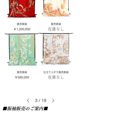
販売振袖
販売振袖
在庫なし
価格
￥1,200,000
販売振袖
仕立て上がり販売振袖
在庫なし
価格
￥580,000
3
/
19
■振袖販売
のご案内■