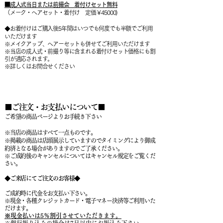
■成人式当日
または前撮会 着付けセット無料
（メーク・ヘアセット・着付け 定価￥45000)
◆お着付けはご購入後5年間はいつでも何度でも半額でご利用
いただけます
※メイクアップ、ヘアーセットも併せてご利用いただけます
※当店の成人式・前撮り等に含まれる着付けセット価格にも割
引が適応されます。
※詳しくはお問合せください
■ご注文・お支払いについて■
ご希望の商品ページよりお手続き下さい
※当店の商品はすべて一点ものです。
※掲載の商品は店頭展示していますのでタイミングにより御成
約済となる場合がありますので
ご了承ください。
※ご成約後のキャンセルについてはキャンセル規定をご覧くだ
さい。
◆ご来店にてご注文のお客様◆
ご成約時に代金をお支払い下さい。
※現金・各種クレジットカード・電子マネー決済等ご利用いた
だけます。
※現金払いは5％割引させていただきます。
※銀行振り込みの場合は7日以内にお振込み下さい。