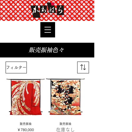
TOP
​販売振袖色々
フィルター
販売振袖
販売振袖
在庫なし
価格
￥780,000