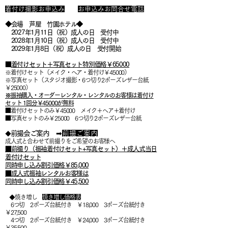
​着付け撮影お申込み
お申込みお問合せ電話
◆会場 芦屋 竹園ホテル
◆
2027年1月11日（祝）成人の日 受付中
2028年1月10日（祝）成人の日 受付中
2029年1月8日（祝）成人の日 受付開始
■
着付けセット＋写真セット​特別価格￥65000
※着付けセット（メイク・ヘア・着付け￥45000
）
※写真セット（スタジオ撮影・6つ切り2ポーズレザー台紙
￥25000）
※振袖購入・オーダーレンタル・レンタルのお客様は着付け
セット 1回分￥45000が無料
■着付けセットのみ￥45000 メイク＋ヘア＋着付け
■写真セットのみ￥25000 6つ切り2ポーズレザー台紙
前撮会ご案内
➡
前撮ご案内
◆
成人式と合わせて前撮りをご希望のお客様へ
■前撮り（振袖着付けセット+写真セット）＋成人式当日
着付けセット
同時申し込み割引価格￥85
,000
■成人式振袖レンタルお客様は
同時申し込み割引価格￥45,500
◆焼き増し
焼き増し価格表
6つ切 2ポーズ台紙付き ￥18,000 3ポーズ台紙付き
￥27,500
4つ切 2ポーズ台紙付き ￥24,000 3ポーズ台紙付き
￥35,500