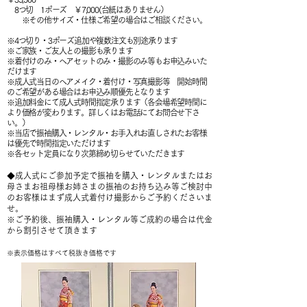
8つ切 1ポーズ ￥7,000(台紙はありません）
※その他サイズ・仕様ご希望の場合はご相談ください。
※4つ切り・3ポーズ追加や複数注文も別途承ります
※ご家族・ご友人との撮影も承ります
※着付けのみ・ヘアセットのみ・撮影のみ等もお申込みいた
だけます
※成人式当日のヘアメイク・着付け・写真撮影等 開始時間
のご希望がある場合はお申込み順優先となります
※追加料金にて成人式時間指定承ります（各会場希望時間に
より価格が変わります。詳しくはお電話にてお問合せ下さ
い。）
※当店で振袖購入・レンタル・お手入れお直しされたお客様
は優先で時間指定いただけます
※各セット定員になり次第締め切らせていただきます
◆成人式にご参加予定で振袖を購入・レンタルまたはお
母さまお祖母様お姉さまの振袖のお持ち込み等ご検討中
のお客様はまず成人式着付け撮影からご予約くださいま
せ。
※ご予約後、振袖購入・レンタル等ご成約の場合は代金
から割引させて頂きます
※表示価格はすべて税抜き価格です