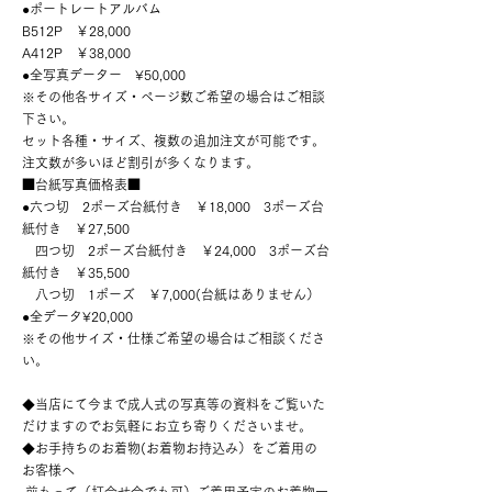
​●ポートレートアルバム
B512P ￥28,000
A412P ￥38,000
●全写真データー ¥50,000
※その他各サイズ・ページ数ご希望の場合はご相談
下さい。
セット各種・サイズ、複数の追加注文が可能です。
注文数が多いほど割引が多くなります。
■台紙写真価格表■
●六つ切 2ポーズ台紙付き ￥18,000 3ポーズ台
紙付き ￥27,500
四つ切 2ポーズ台紙付き ￥24,000 3ポーズ台
紙付き ￥35,500
八つ切 1ポーズ ￥7,000(台紙はありません）
●全データ¥20,000
※その他サイズ・仕様ご希望の場合はご相談くださ
い。
◆当店にて今まで成人式の写真等の資料をご覧いた
だけますのでお気軽にお立ち寄りくださいませ。
◆お手持ちのお着物(お着物お持込み）をご着用の
お客様へ