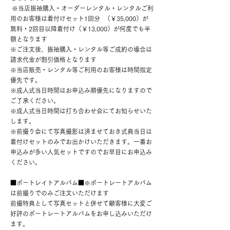
※当店振袖購入・オーダーレンタル・レンタルご利
用のお客様は着付けセット1回分 （￥35,000）が
無料・2回目以降着付け（￥13,000）が何度でも半
額となります
※ご注文後、振袖購入・レンタル等ご成約の場合は
請求代金が割引価格となります
※当店販売・レンタル等ご利用のお客様は時間指定
優先です。
※成人式当日時間はお申込み順優先になりますので
ご了承ください。
※成人式当日時間は打ち合わせ会にてお知らせいた
します。
※前撮り会にて写真撮影は済ませておき式典当日は
着付けセットのみでお出かけいただきます。一番お
申込みが多い人気セットですのでお早目にお申込み
ください。
■ポートレイトアルバム■※ポートレートアルバム
は前撮りでのみご注文いただけます
前撮特典として写真セットと併せて顧客様に大変ご
好評のポートレートアルバムをお申し込みいただけ
ます。