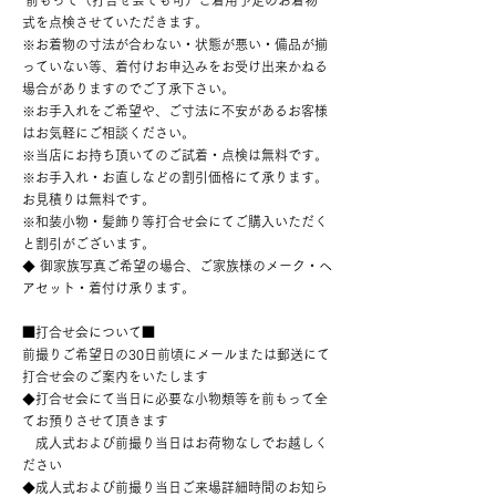
前もって（打合せ会でも可）ご着用予定のお着物一
式を点検させていただきます。
※お着物の寸法が合わない・状態が悪い・備品が揃
っていない等、着付けお申込みをお受け出来かねる
場合がありますのでご了承下さい。
※お手入れをご希望や、ご寸法に不安があるお客様
はお気軽にご相談ください。
※当店にお持ち頂いてのご試着・点検は無料です。
※お手入れ・お直しなどの割引価格にて承ります。
お見積りは無料です。
※和装小物・髪飾り等打合せ会にてご購入いただく
と割引がございます。
◆ 御家族写真ご希望の場合、ご家族様のメーク・ヘ
アセット・着付け承ります。
■打合せ会について■
前撮りご希望日の30日前頃にメールまたは郵送にて
打合せ会のご案内をいたします
◆打合せ会にて当日に必要な小物類等を前もって全
てお預りさせて頂きます
成人式および前撮り当日はお荷物なしでお越しく
ださい
◆成人式および前撮り当日ご来場詳細時間のお知ら