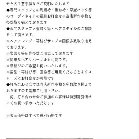
せと各注意事項などご説明いたします
◆専門スタッフとの刺繍衿・重ね衿・草履バック等
のコーディネイトの最終お打合せ※当店新作小物を
多数取り揃えております
◆専門スタッフと髪飾り等・ヘアスタイルのご相談
をして頂きます。
※ヘアアレンジ・帯結びサンプル画像多数取り揃え
ております。
※髪飾り等新作多数ご用意しております
※簡単なヘアリハーサルも可能です。
※帯結びのご希望お伺いいたします。
※髪型・帯結び等 画像等ご用意くださるとよりス
ムーズにお打合せが可能です
◆打ち合わせ会では当店新作小物を多数取り揃えて
おりますので是非ご利用下さい。
尚、打ち合わせ会ご参加のお客様は特別割引価格
にてお買い求めいただけます
※表示価格はすべて税別価格です