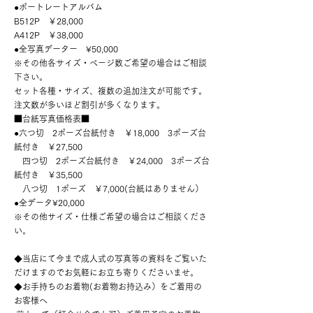
​●ポートレートアルバム
B512P ￥28,000
A412P ￥38,000
●全写真データー ¥50,000
※その他各サイズ・ページ数ご希望の場合はご相談
下さい。
セット各種・サイズ、複数の追加注文が可能です。
注文数が多いほど割引が多くなります。
■台紙写真価格表■
●六つ切 2ポーズ台紙付き ￥18,000 3ポーズ台
紙付き ￥27,500
四つ切 2ポーズ台紙付き ￥24,000 3ポーズ台
紙付き ￥35,500
八つ切 1ポーズ ￥7,000(台紙はありません）
●全データ¥20,000
※その他サイズ・仕様ご希望の場合はご相談くださ
い。
◆当店にて今まで成人式の写真等の資料をご覧いた
だけますのでお気軽にお立ち寄りくださいませ。
◆お手持ちのお着物(お着物お持込み）をご着用の
お客様へ