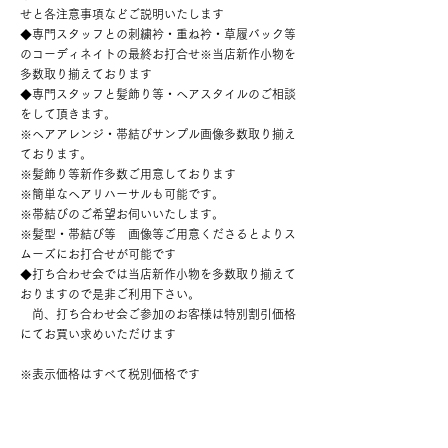
せと各注意事項などご説明いたします
◆専門スタッフとの刺繍衿・重ね衿・草履バック等
のコーディネイトの最終お打合せ※当店新作小物を
多数取り揃えております
◆専門スタッフと髪飾り等・ヘアスタイルのご相談
をして頂きます。
※ヘアアレンジ・帯結びサンプル画像多数取り揃え
ております。
※髪飾り等新作多数ご用意しております
※簡単なヘアリハーサルも可能です。
※帯結びのご希望お伺いいたします。
※髪型・帯結び等 画像等ご用意くださるとよりス
ムーズにお打合せが可能です
◆打ち合わせ会では当店新作小物を多数取り揃えて
おりますので是非ご利用下さい。
尚、打ち合わせ会ご参加のお客様は特別割引価格
にてお買い求めいただけます
※表示価格はすべて税別価格です