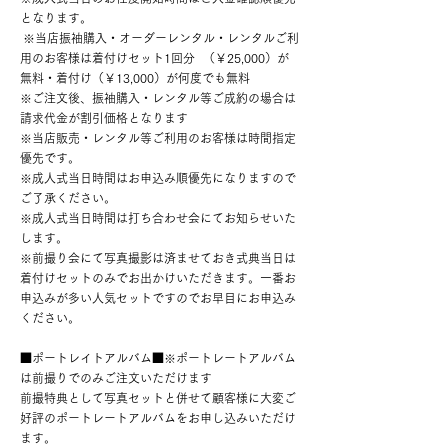
となります。
※当店振袖購入・オーダーレンタル・レンタルご利
用のお客様は着付けセット1回分 （￥25,000）が
無料・着付け（￥13,000）が何度でも無料
※ご注文後、振袖購入・レンタル等ご成約の場合は
請求代金が割引価格となります
※当店販売・レンタル等ご利用のお客様は時間指定
優先です。
※成人式当日時間はお申込み順優先になりますので
ご了承ください。
※成人式当日時間は打ち合わせ会にてお知らせいた
します。
※前撮り会にて写真撮影は済ませておき式典当日は
着付けセットのみでお出かけいただきます。一番お
申込みが多い人気セットですのでお早目にお申込み
ください。
■ポートレイトアルバム■※ポートレートアルバム
は前撮りでのみご注文いただけます
前撮特典として写真セットと併せて顧客様に大変ご
好評のポートレートアルバムをお申し込みいただけ
ます。