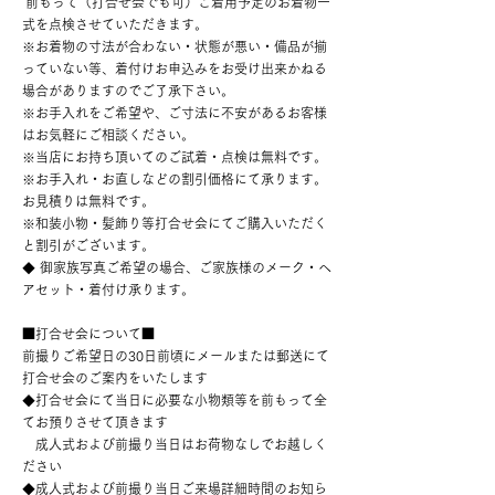
前もって（打合せ会でも可）ご着用予定のお着物一
式を点検させていただきます。
※お着物の寸法が合わない・状態が悪い・備品が揃
っていない等、着付けお申込みをお受け出来かねる
場合がありますのでご了承下さい。
※お手入れをご希望や、ご寸法に不安があるお客様
はお気軽にご相談ください。
※当店にお持ち頂いてのご試着・点検は無料です。
※お手入れ・お直しなどの割引価格にて承ります。
お見積りは無料です。
※和装小物・髪飾り等打合せ会にてご購入いただく
と割引がございます。
◆ 御家族写真ご希望の場合、ご家族様のメーク・ヘ
アセット・着付け承ります。
■打合せ会について■
前撮りご希望日の30日前頃にメールまたは郵送にて
打合せ会のご案内をいたします
◆打合せ会にて当日に必要な小物類等を前もって全
てお預りさせて頂きます
成人式および前撮り当日はお荷物なしでお越しく
ださい
◆成人式および前撮り当日ご来場詳細時間のお知ら