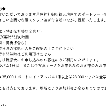
影◆
評いただいております芦屋神社御祈祷と境内でのポートレート
々しい空間で専属スタッフ達が付き添いながら撮影いたします
000（特別御祈祷料金含む）
・所要時間約6時間
間・御祈祷含む）
望日時の撮影可否をご確認の上ご予約下さい
行事開催時はご利用頂けません
付け撮影会にお申し込みのお客様のみご利用いただけます。
ルバム1冊以上または全写真データをお申込みのお客様のみお
5,000＋ポートレイトアルバム1冊以上￥28,000～または全写真
。
所にも対応しております。場所により追加料金が変わりますので
ルバム