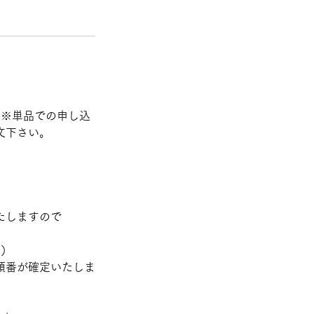
。※単品での申し込
文下さい。
たしますので
引）
順番が確定いたしま