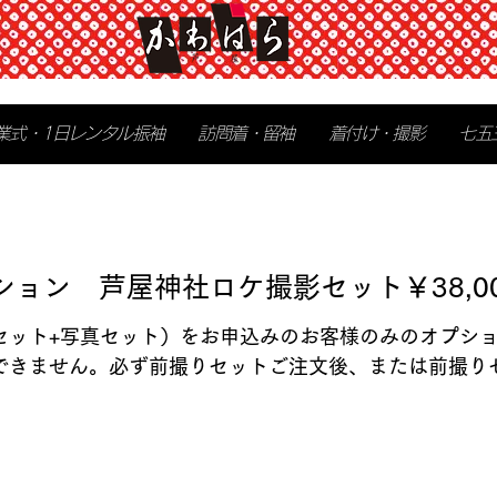
業式・1日レンタル振袖
訪問着・留袖
着付け・撮影
七五
ション 芦屋神社ロケ撮影セット￥38,0
セット+写真セット）をお申込みのお客様のみのオプシ
できません。必ず前撮りセットご注文後、または前撮り