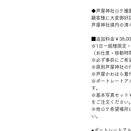
◆芦屋神社ロケ撮
顧客様に大変御好
芦屋神社境内の清
■追加料金￥38,
※1日一組様限定
（お仕度・移動時
※必ず事前にご希
※原則芦屋神社の
※芦屋かわはら着
※ポートレートア
す。
※基本写真セット￥3
をご注文ください
​※他ロケ希望場
い。
​●ポートレートア