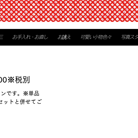
三
お手入れ・お直し
お誂え
可愛い小物色々
写真ス
00※税別
ョンです。※単品
セットと併せてご