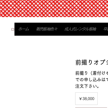
ログイン
ホーム
販売振袖色々
成人式レンタル振袖
卒
前撮りオプ
前撮り（着付け
での申し込みは
注文下さい。
38,000
円
￥38,000