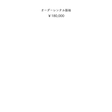
オーダーレンタル振袖
価格
￥180,000
会社概要
ご利用規約
■各着付け撮影お申込み・お支
店舗案内
■配送・送料について
■キャンセル規定
写真スタジオ
■特定商取引法に基づく表記
​採用情報・募集要項