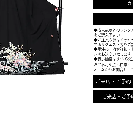
カ
◆成人式以外のレンタ
をご記入下さい
◆ご注文の際はメッセ
するリクエスト等をご
​◆受注後、内容詳細
ルをお送りいたします
​◆表示価格はすべて税
※ご不明な点・在庫・
ォームからお問合せ下
ご来店・ご予約・お
ご来店・ご予