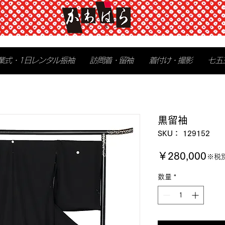
業式・1日レンタル振袖
訪問着・留袖
着付け・撮影
七五
黒留袖
SKU： 129152
価
￥280,000
※税
格
数量
*