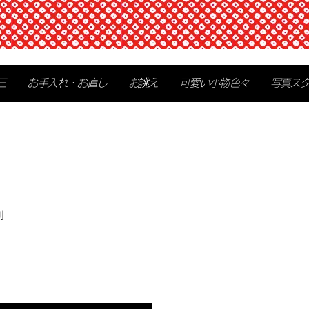
三
お手入れ・お直し
お誂え
可愛い小物色々
写真ス
別