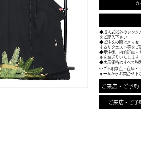
カ
◆成人式以外のレンタ
をご記入下さい
◆ご注文の際はメッセ
するリクエスト等をご
​◆受注後、内容詳細
ルをお送りいたします
​◆表示価格はすべて税
※ご不明な点・在庫・
ォームからお問合せ下
ご来店・ご予約・お
ご来店・ご予