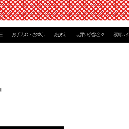
三
お手入れ・お直し
お誂え
可愛い小物色々
写真ス
別