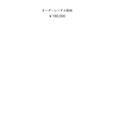
オーダーレンタル振袖
価格
￥180,000
会社概要
ご利用規約
■各着付け撮影お申込み・お支
店舗案内
■配送・送料について
■キャンセル規定
写真スタジオ
■特定商取引法に基づく表記
​採用情報・募集要項