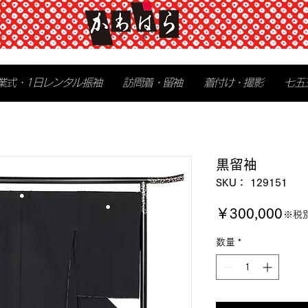
業式・1日レンタル振袖
訪問着・留袖
着付け・撮影
七五
黒留袖
SKU： 129151
価
￥300,000
※税
格
数量
*