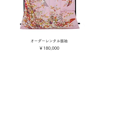
オーダーレンタル振袖
価格
￥180,000
​取り扱い商品
■販売振袖色々
■成人式レンタル振袖
■卒業式レンタル・1日レンタル振袖
■訪問着・留袖
■七五三
■成人式着付け撮影
■前撮り着付け撮影