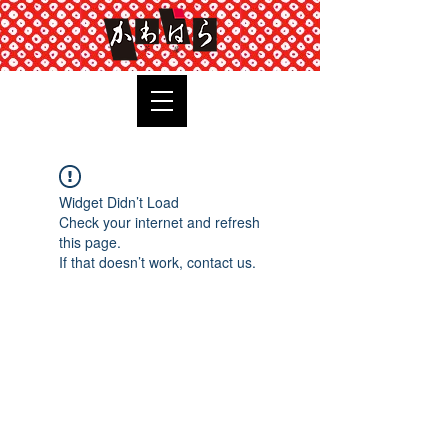
TOP
Widget Didn’t Load
Check your internet and refresh
this page.
If that doesn’t work, contact us.