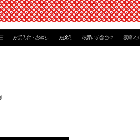
三
お手入れ・お直し
お誂え
可愛い小物色々
写真ス
別