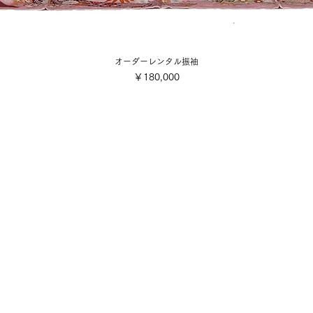
オーダーレンタル振袖
価格
￥180,000
会社概要
ご利用規約
■各着付け撮影お申込み・お支
店舗案内
■配送・送料について
■キャンセル規定
写真スタジオ
■特定商取引法に基づく表記