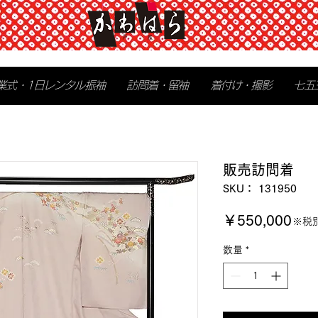
業式・1日レンタル振袖
訪問着・留袖
着付け・撮影
七五
販売訪問着
SKU： 131950
価
￥550,000
※税
格
数量
*