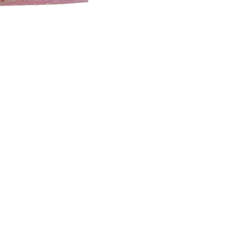
​お問い合わせ
659-0092
払い
兵庫県」芦屋市大原町2-6
ラ・モール芦屋アトリウム1F
Tel
0797-35-5585
営業時間
10:00-18:00
定休日/木曜日
※祝日営業