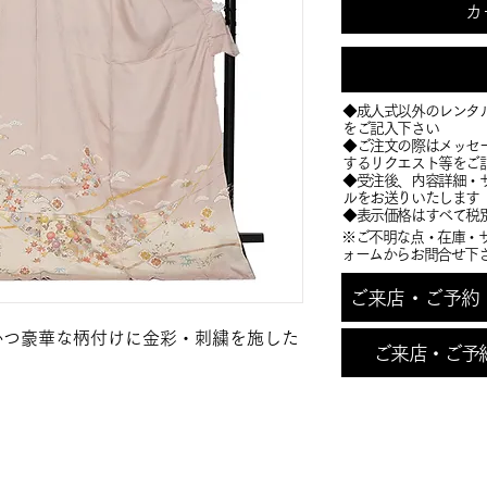
カ
◆成人式以外のレンタ
をご記入下さい
◆ご注文の際はメッセ
するリクエスト等をご
​◆受注後、内容詳細
ルをお送りいたします
​◆表示価格はすべて税
※ご不明な点・在庫・
ォームからお問合せ下
ご来店・ご予約・お
かつ豪華な柄付けに金彩・刺繍を施した
ご来店・ご予