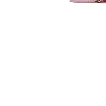
​取り扱い商品
■販売振袖色々
■成人式レンタル振袖
■卒業式レンタル・1日レンタル振袖
■訪問着・留袖
■七五三