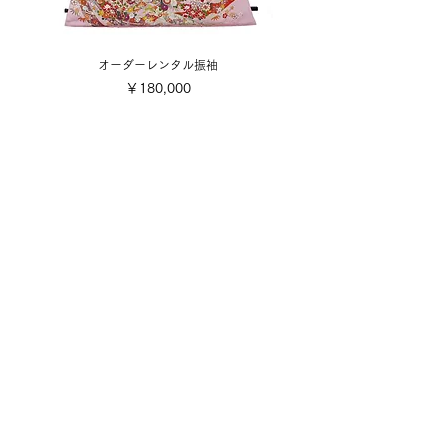
オーダーレンタル振袖
価格
￥180,000
​取り扱い商品
■販売振袖色々
■成人式レンタル振袖
■卒業式レンタル・1日レンタル振袖
■訪問着・留袖
■七五三
■成人式着付け撮影
■前撮り着付け撮影
■可愛い小物色々
■お誂え
■お手入れ・お直し