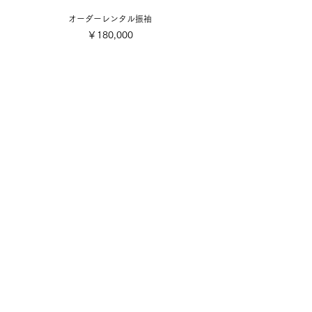
オーダーレンタル振袖
価格
￥180,000
​取り扱い商品
■販売振袖色々
■成人式レンタル振袖
■卒業式レンタル・1日レンタル振袖
■訪問着・留袖
■七五三
■成人式着付け撮影
■前撮り着付け撮影
■可愛い小物色々
■お誂え
■お手入れ・お直し