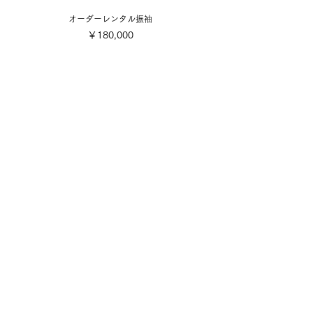
オーダーレンタル振袖
価格
￥180,000
​取り扱い商品
■販売振袖色々
■成人式レンタル振袖
■卒業式レンタル・1日レンタル振袖
■訪問着・留袖
■七五三
■成人式着付け撮影
■前撮り着付け撮影
■可愛い小物色々
■お誂え
■お手入れ・お直し