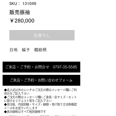
SKU： 131049
販売振袖
価
￥280,000
格
在庫なし
白地 綸子 鶴総柄
ご来店・ご予約・お問合せ 0797-35-5585
ご来店・ご予約・お問い合わせフォーム
◆成人式以外のレンタルご注文の際はメッセージ欄にご利
用日をご記入下さい
◆ご注文の際はメッセージ欄にご身長・足サイズ・セット
に関するリクエスト等をご記入下さい
​◆受注後、内容詳細・サイズ・納期・受け取り方法等確認
メールをお送りいたします
​◆表示価格はすべて税別価格です