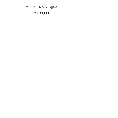
オーダーレンタル振袖
価格
￥180,000
​取り扱い商品
■販売振袖色々
■成人式レンタル振袖
■卒業式レンタル・1日レンタル振袖
■訪問着・留袖
■七五三
■成人式着付け撮影
■前撮り着付け撮影
■可愛い小物色々
■お誂え
■お手入れ・お直し