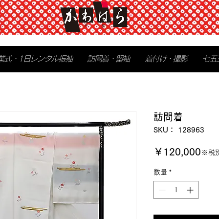
業式・1日レンタル振袖
訪問着・留袖
着付け・撮影
七五
訪問着
SKU： 128963
価
￥120,000
※税
格
数量
*