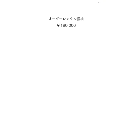
オーダーレンタル振袖
価格
￥180,000
会社概要
ご利用規約
■各着付け撮影お申込み・お支
店舗案内
■配送・送料について
■キャンセル規定
写真スタジオ
■特定商取引法に基づく表記
​採用情報・募集要項