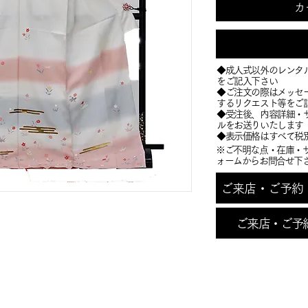
カ
◆成人式以外のレンタ
をご記入下さい
◆ご注文の際はメッセ
するリクエスト等をご
​◆受注後、内容詳細
ルをお送りいたします
​◆表示価格はすべて税
※ご不明な点・在庫・
ォームからお問合せ下
ご来店・ご予約・お
ご来店・ご予