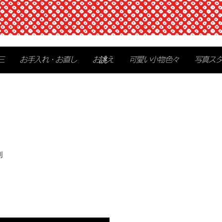
三
お手入れ・お直し
お誂え
可愛い小物色々
写真ス
別