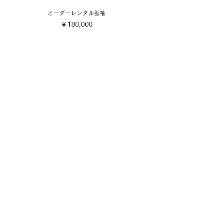
オーダーレンタル振袖
価格
￥180,000
​取り扱い商品
■販売振袖色々
■成人式レンタル振袖
■卒業式レンタル・1日レンタル振袖
■訪問着・留袖
■七五三
■成人式着付け撮影
■前撮り着付け撮影
■可愛い小物色々
■お誂え
■お手入れ・お直し