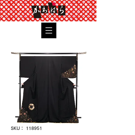
TOP
SKU： 118951