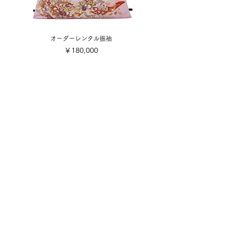
オーダーレンタル振袖
価格
￥180,000
​取り扱い商品
■販売振袖色々
■成人式レンタル振袖
■卒業式レンタル・1日レンタル振袖
■訪問着・留袖
■七五三
■成人式着付け撮影
■前撮り着付け撮影
■可愛い小物色々
■お誂え