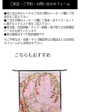
ご来店・ご予約・お問い合わせフォーム
◆成人式以外のレンタルご注文の際はメッセージ欄にご利
用日をご記入下さい
◆ご注文の際はメッセージ欄にご身長・足サイズ・セット
に関するリクエスト等をご記入下さい
​◆受注後、内容詳細・サイズ・納期・受け取り方法等確認
メールをお送りいたします
​◆表示価格はすべて税別価格です
※ご不明な点・在庫・サイズ確認等はお電話またはお問合
せフォームからお問合せ下さい。
こちらもおすすめ