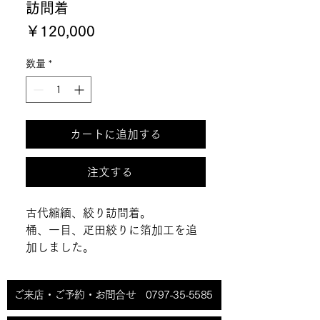
訪問着
価
￥120,000
格
数量
*
カートに追加する
注文する
古代縮緬、絞り訪問着。

桶、一目、疋田絞りに箔加工を追
加しました。
ご来店・ご予約・お問合せ 0797-35-5585