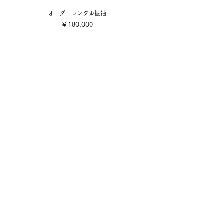
オーダーレンタル振袖
価格
￥180,000
​取り扱い商品
■販売振袖色々
■成人式レンタル振袖
■卒業式レンタル・1日レンタル振袖
■訪問着・留袖
■七五三
■成人式着付け撮影
■前撮り着付け撮影
■可愛い小物色々
■お誂え
■お手入れ・お直し