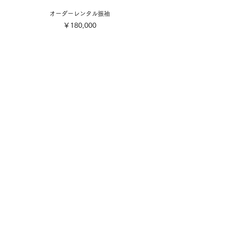
オーダーレンタル振袖
価格
￥180,000
​取り扱い商品
■販売振袖色々
■成人式レンタル振袖
■卒業式レンタル・1日レンタル振袖
■訪問着・留袖
■七五三
■成人式着付け撮影
■前撮り着付け撮影
■可愛い小物色々
■お誂え
■お手入れ・お直し