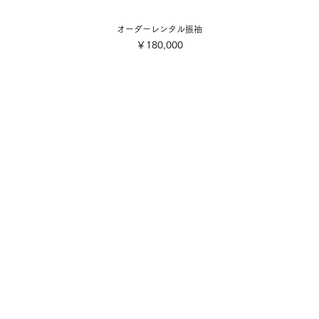
オーダーレンタル振袖
価格
￥180,000
会社概要
ご利用規約
■各着付け撮影お申込み・お支
店舗案内
■配送・送料について
■キャンセル規定
写真スタジオ
■特定商取引法に基づく表記
​採用情報・募集要項