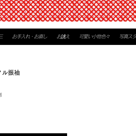
三
お手入れ・お直し
お誂え
可愛い小物色々
写真ス
タル振袖
別