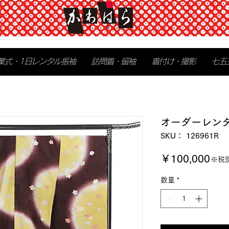
業式・1日レンタル振袖
訪問着・留袖
着付け・撮影
七五
オーダーレン
SKU： 126961R
価
￥100,000
※税
格
数量
*