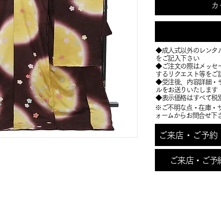
カ
◆成人式以外のレンタ
をご記入下さい
◆ご注文の際はメッセ
するリクエスト等をご
​◆受注後、内容詳細
ルをお送りいたします
​◆表示価格はすべて税
※ご不明な点・在庫・
ォームからお問合せ下
ご来店・ご予約・お
ご来店・ご予