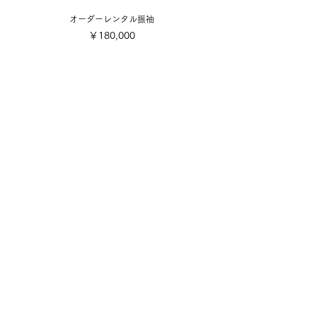
オーダーレンタル振袖
価格
￥180,000
​取り扱い商品
■販売振袖色々
■成人式レンタル振袖
■卒業式レンタル・1日レンタル振袖
■訪問着・留袖
■七五三
■成人式着付け撮影
■前撮り着付け撮影
■可愛い小物色々
■お誂え
■お手入れ・お直し