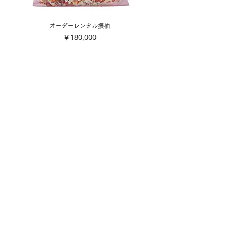
オーダーレンタル振袖
価格
￥180,000
​取り扱い商品
■販売振袖色々
■成人式レンタル振袖
■卒業式レンタル・1日レンタル振袖
■訪問着・留袖
■七五三
■成人式着付け撮影
■前撮り着付け撮影
■可愛い小物色々
■お誂え
■お手入れ・お直し