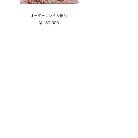
オーダーレンタル振袖
価格
￥180,000
​取り扱い商品
■販売振袖色々
■成人式レンタル振袖
■卒業式レンタル・1日レンタル振袖
■訪問着・留袖
■七五三
■成人式着付け撮影
■前撮り着付け撮影
■可愛い小物色々
■お誂え
■お手入れ・お直し