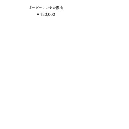
オーダーレンタル振袖
価格
￥180,000
​取り扱い商品
■販売振袖色々
■成人式レンタル振袖
■卒業式レンタル・1日レンタル振袖
■訪問着・留袖
■七五三
■成人式着付け撮影
■前撮り着付け撮影
■可愛い小物色々
■お誂え
■お手入れ・お直し