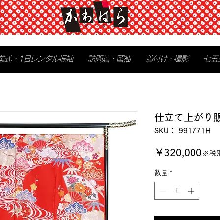
業式・1日レンタル振袖
訪問着・留袖
着付け・撮影
七五
仕立て上がり
SKU： 991771H
価
￥320,000
※税
格
数量
*