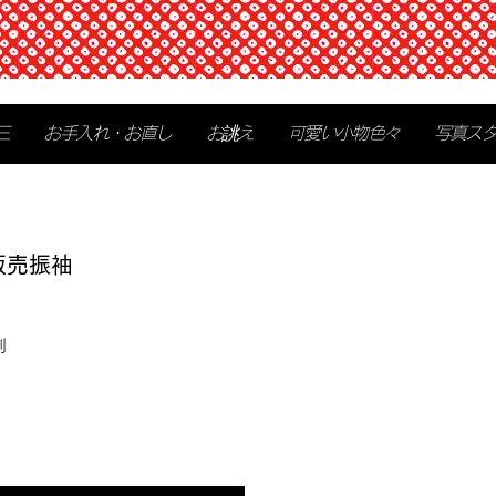
三
お手入れ・お直し
お誂え
可愛い小物色々
写真ス
販売振袖
別