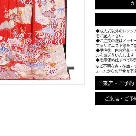
カ
◆成人式以外のレンタ
をご記入下さい
◆ご注文の際はメッセ
するリクエスト等をご
​◆受注後、内容詳細
ルをお送りいたします
​◆表示価格はすべて税
※ご不明な点・在庫・
ォームからお問合せ下
ご来店・ご予約・お
ご来店・ご予