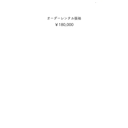
オーダーレンタル振袖
価格
￥180,000
会社概要
ご利用規約
■各着付け撮影お申込み・お支
店舗案内
■配送・送料について
■キャンセル規定
写真スタジオ
■特定商取引法に基づく表記
​採用情報・募集要項