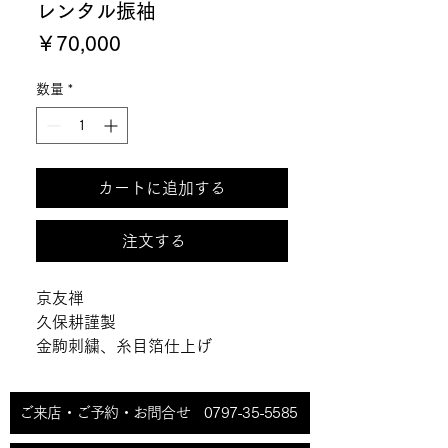
レンタル振袖
価
￥70,000
格
数量
*
カートに追加する
注文する
京友禅

久保耕謹製

金駒刺繍、糸目箔仕上げ
ご来店・ご予約・お問合せ 0797-35-5585