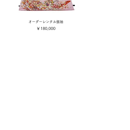
オーダーレンタル振袖
価格
￥180,000
​取り扱い商品
■販売振袖色々
■成人式レンタル振袖
■卒業式レンタル・1日レンタル振袖
■訪問着・留袖
■七五三
■成人式着付け撮影
■前撮り着付け撮影
■可愛い小物色々
■お誂え