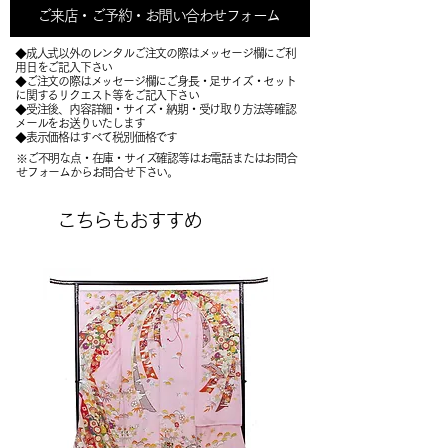
ご来店・ご予約・お問い合わせフォーム
◆成人式以外のレンタルご注文の際はメッセージ欄にご利
用日をご記入下さい
◆ご注文の際はメッセージ欄にご身長・足サイズ・セット
に関するリクエスト等をご記入下さい
​◆受注後、内容詳細・サイズ・納期・受け取り方法等確認
メールをお送りいたします
​◆表示価格はすべて税別価格です
※ご不明な点・在庫・サイズ確認等はお電話またはお問合
せフォームからお問合せ下さい。
こちらもおすすめ