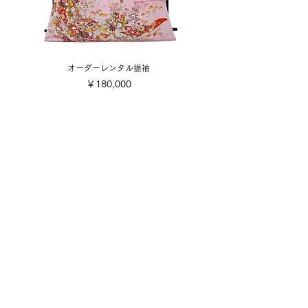
オーダーレンタル振袖
価格
￥180,000
​取り扱い商品
■販売振袖色々
■成人式レンタル振袖
■卒業式レンタル・1日レンタル振袖
■訪問着・留袖
■七五三
■成人式着付け撮影
■前撮り着付け撮影
■可愛い小物色々