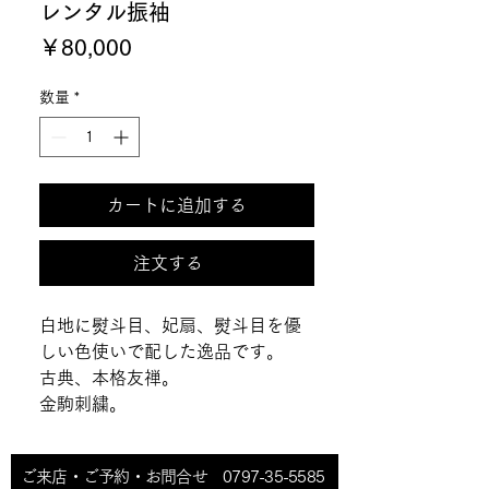
レンタル振袖
価
￥80,000
格
数量
*
カートに追加する
注文する
白地に熨斗目、妃扇、熨斗目を優
しい色使いで配した逸品です。

古典、本格友禅。

金駒刺繍。
ご来店・ご予約・お問合せ 0797-35-5585