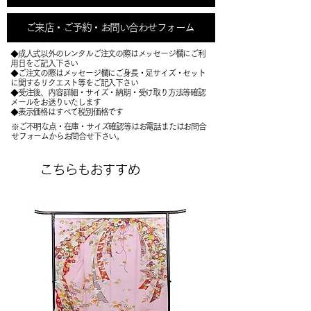
ご来店・ご予約・お問い合わせフォーム
◆成人式以外のレンタルご注文の際はメッセージ欄にご利
用日をご記入下さい
◆ご注文の際はメッセージ欄にご身長・足サイズ・セット
に関するリクエスト等をご記入下さい
​◆受注後、内容詳細・サイズ・納期・受け取り方法等確認
メールをお送りいたします
​◆表示価格はすべて税別価格です
※ご不明な点・在庫・サイズ確認等はお電話またはお問合
せフォームからお問合せ下さい。
こちらもおすすめ