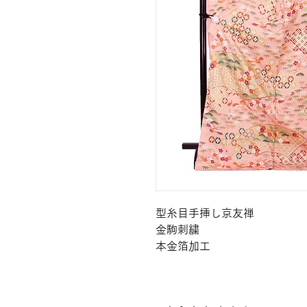
型糸目手挿し京友禅

金駒刺繍

本金箔加工