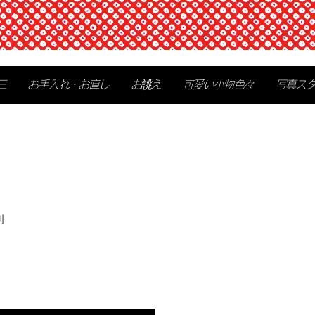
三
お手入れ・お直し
お誂え
可愛い小物色々
写真ス
別