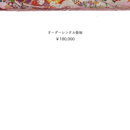
オーダーレンタル振袖
価格
￥180,000
会社概要
ご利用規約
■各着付け撮影お申込み・お支
店舗案内
■配送・送料について
■キャンセル規定
写真スタジオ
■特定商取引法に基づく表記