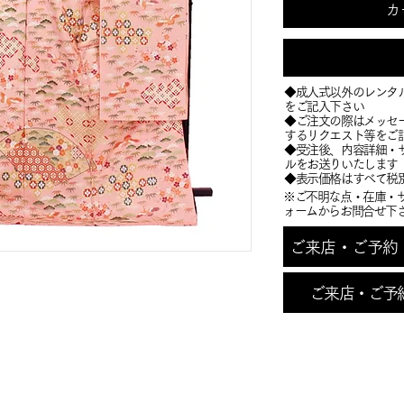
カ
◆成人式以外のレンタ
をご記入下さい
◆ご注文の際はメッセ
するリクエスト等をご
​◆受注後、内容詳細
ルをお送りいたします
​◆表示価格はすべて税
※ご不明な点・在庫・
ォームからお問合せ下
ご来店・ご予約・お
ご来店・ご予