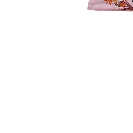
​取り扱い商品
■販売振袖色々
■成人式レンタル振袖
■卒業式レンタル・1日レンタル振袖
■訪問着・留袖