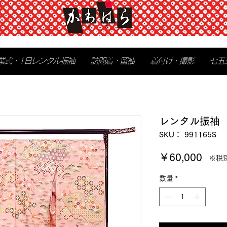
業式・1日レンタル振袖
訪問着・留袖
着付け・撮影
七五
レンタル振袖
SKU： 991165S
価
￥60,000
※税
格
数量
*