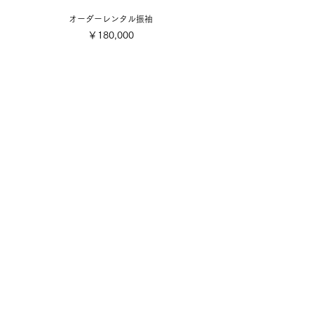
オーダーレンタル振袖
価格
￥180,000
​取り扱い商品
■販売振袖色々
■成人式レンタル振袖
■卒業式レンタル・1日レンタル振袖
■訪問着・留袖
■七五三
■成人式着付け撮影
■前撮り着付け撮影
■可愛い小物色々
■お誂え
■お手入れ・お直し