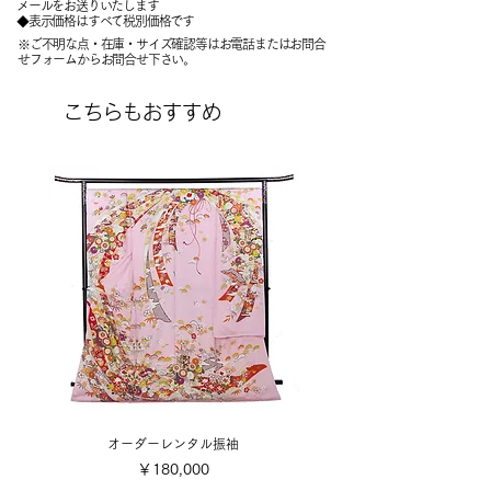
メールをお送りいたします
​◆表示価格はすべて税別価格です
※ご不明な点・在庫・サイズ確認等はお電話またはお問合
せフォームからお問合せ下さい。
こちらもおすすめ
オーダーレンタル振袖
価格
￥180,000