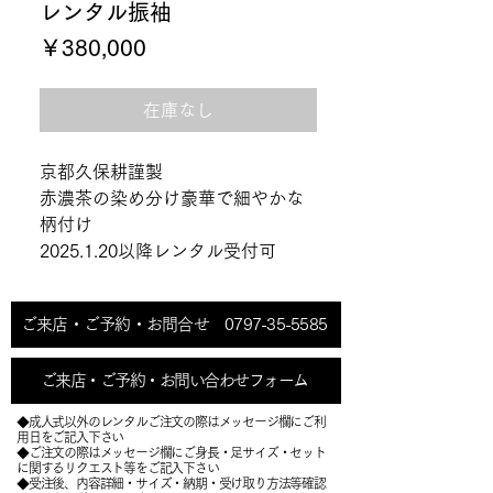
レンタル振袖
価
￥380,000
格
在庫なし
京都久保耕謹製
赤濃茶の染め分け豪華で細やかな
柄付け
2025.1.20以降レンタル受付可
ご来店・ご予約・お問合せ 0797-35-5585
ご来店・ご予約・お問い合わせフォーム
◆成人式以外のレンタルご注文の際はメッセージ欄にご利
用日をご記入下さい
◆ご注文の際はメッセージ欄にご身長・足サイズ・セット
に関するリクエスト等をご記入下さい
​◆受注後、内容詳細・サイズ・納期・受け取り方法等確認