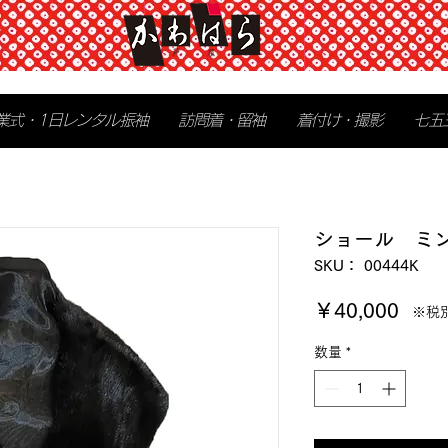
業式・1日レンタル振袖
訪問着・留袖
着付け・撮影
七五
ショール ミ
SKU： 00444K
価
￥40,000
※税
格
数量
*