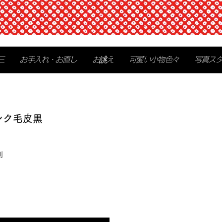
三
お手入れ・お直し
お誂え
可愛い小物色々
写真ス
ンク毛皮黒
別