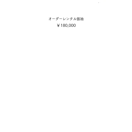
オーダーレンタル振袖
価格
￥180,000
会社概要
ご利用規約
■各着付け撮影お申込み・お支
店舗案内
■配送・送料について
■キャンセル規定
写真スタジオ
■特定商取引法に基づく表記
​採用情報・募集要項