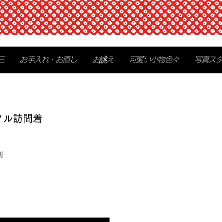
三
お手入れ・お直し
お誂え
可愛い小物色々
写真ス
タル訪問着
別