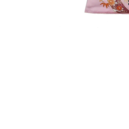
​取り扱い商品
■販売振袖色々
■成人式レンタル振袖
■卒業式レンタル・1日レンタル振袖
■訪問着・留袖