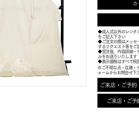
カ
◆成人式以外のレンタ
をご記入下さい
◆ご注文の際はメッセ
するリクエスト等をご
​◆受注後、内容詳細
ルをお送りいたします
​◆表示価格はすべて税
※ご不明な点・在庫・
ォームからお問合せ下
ご来店・ご予約・お
ご来店・ご予