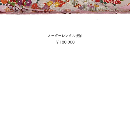
オーダーレンタル振袖
価格
￥180,000
会社概要
ご利用規約
■各着付け撮影お申込み・お支
店舗案内
■配送・送料について
■キャンセル規定
写真スタジオ