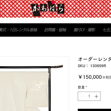
業式・1日レンタル振袖
訪問着・留袖
着付け・撮影
七五
オーダーレン
SKU： 130699R
価
￥150,000
※税
格
数量
*