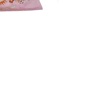
​お問い合わせ
659-0092
払い
兵庫県」芦屋市大原町2-6
ラ・モール芦屋アトリウム1F
Tel
0797-35-5585
営業時間
10:00-18:00
定休日/木曜日
※祝日営業