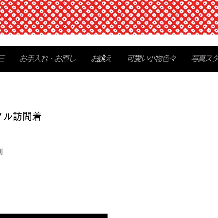
三
お手入れ・お直し
お誂え
可愛い小物色々
写真ス
タル訪問着
別