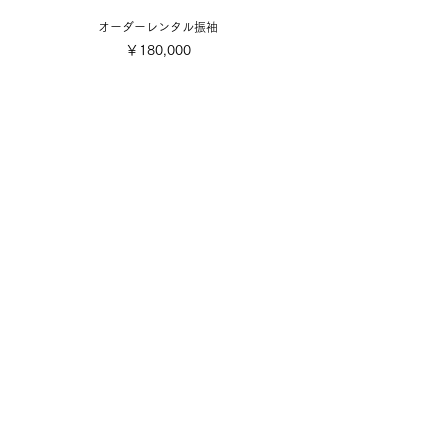
オーダーレンタル振袖
価格
￥180,000
​取り扱い商品
■販売振袖色々
■成人式レンタル振袖
■卒業式レンタル・1日レンタル振袖
■訪問着・留袖
■七五三
■成人式着付け撮影
■前撮り着付け撮影
■可愛い小物色々
■お誂え
■お手入れ・お直し