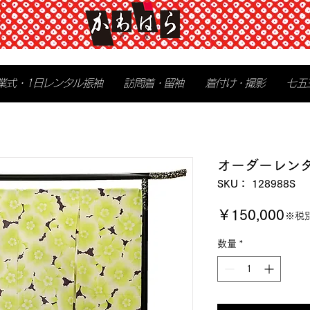
業式・1日レンタル振袖
訪問着・留袖
着付け・撮影
七五
オーダーレン
SKU： 128988S
価
￥150,000
※税
格
数量
*