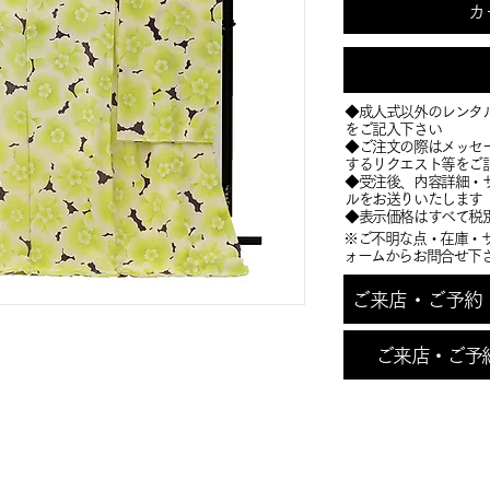
カ
◆成人式以外のレンタ
をご記入下さい
◆ご注文の際はメッセ
するリクエスト等をご
​◆受注後、内容詳細
ルをお送りいたします
​◆表示価格はすべて税
※ご不明な点・在庫・
ォームからお問合せ下
ご来店・ご予約・お
ご来店・ご予