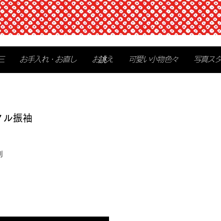
三
お手入れ・お直し
お誂え
可愛い小物色々
写真ス
タル振袖
別