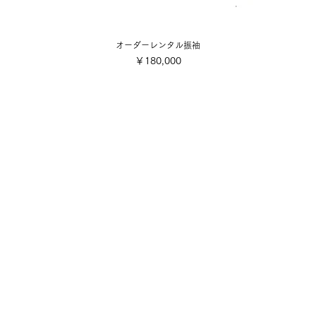
オーダーレンタル振袖
価格
￥180,000
会社概要
ご利用規約
■各着付け撮影お申込み・お支
店舗案内
■配送・送料について
■キャンセル規定
写真スタジオ
■特定商取引法に基づく表記
​採用情報・募集要項