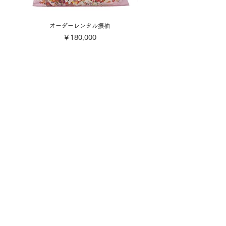
オーダーレンタル振袖
価格
￥180,000
​取り扱い商品
■販売振袖色々
■成人式レンタル振袖
■卒業式レンタル・1日レンタル振袖
■訪問着・留袖
■七五三
■成人式着付け撮影
■前撮り着付け撮影
■可愛い小物色々
■お誂え
■お手入れ・お直し