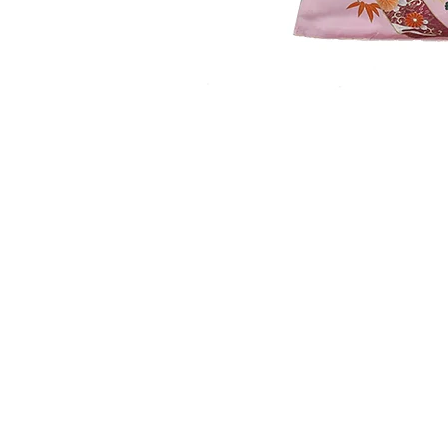
​取り扱い商品
■販売振袖色々
■成人式レンタル振袖
■卒業式レンタル・1日レンタル振袖
■訪問着・留袖