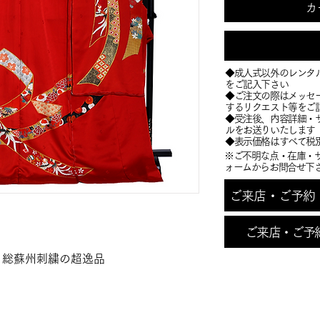
カ
◆成人式以外のレンタ
をご記入下さい
◆ご注文の際はメッセ
するリクエスト等をご
​◆受注後、内容詳細
ルをお送りいたします
​◆表示価格はすべて税
※ご不明な点・在庫・
ォームからお問合せ下
ご来店・ご予約・お
ご来店・ご予
 総蘇州刺繍の超逸品