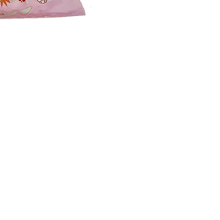
​お問い合わせ
659-0092
払い
兵庫県」芦屋市大原町2-6
ラ・モール芦屋アトリウム1F
Tel
0797-35-5585
営業時間
10:00-18:00
定休日/木曜日
※祝日営業