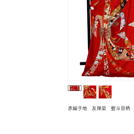
赤綸子地 友禅染 熨斗目柄