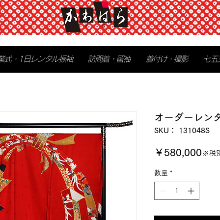
業式・1日レンタル振袖
訪問着・留袖
着付け・撮影
七五
オーダーレン
SKU： 131048S
価
￥580,000
※税
格
数量
*