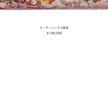
オーダーレンタル振袖
価格
￥180,000
会社概要
ご利用規約
■各着付け撮影お申込み・お支
店舗案内
■配送・送料について
■キャンセル規定
写真スタジオ
■特定商取引法に基づく表記