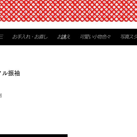
三
お手入れ・お直し
お誂え
可愛い小物色々
写真ス
タル振袖
別