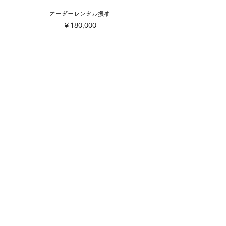
オーダーレンタル振袖
価格
￥180,000
​取り扱い商品
■販売振袖色々
■成人式レンタル振袖
■卒業式レンタル・1日レンタル振袖
■訪問着・留袖
■七五三
■成人式着付け撮影
■前撮り着付け撮影
■可愛い小物色々
■お誂え
■お手入れ・お直し